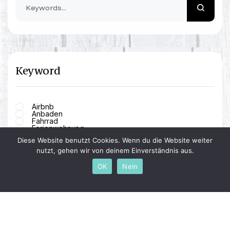
Keyword
Airbnb
Anbaden
Fahrrad
Ferienwohnung
Gäste
Diese Website benutzt Cookies. Wenn du die Website weiter
Instagram
Lübecker Bucht
nutzt, gehen wir von deinem Einverständnis aus.
Manieren
Mediathek
OK
Nein
Ordnungsamt
Scharbeutz
Sport
Strandallee
Timmendorfer Strand
WM