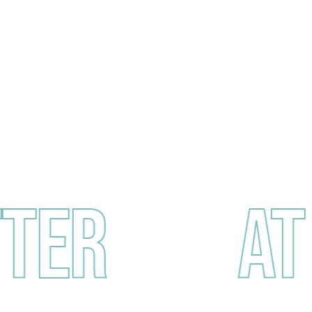
ter
at 