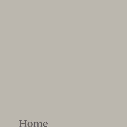
Breath
Out
Home